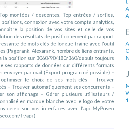
L
A
Top montées / descentes, Top entrées / sorties,
A
 positions, connexion avec votre compte analytics,
Connaître la position de vos sites et celle de vos
olution des résultats de positionnement par rapport
A
éressante de mots clés de longue traine avec l’outil
C
es (Pagerank, Alexarank, nombre de liens entrants,
N
de la position sur 3060/90/180/360/depuis toujours
de ses rapports de données sur différents formats
es envoyer par mail (Export programmé possible) –
 optimiser le choix de ses mots-clés – Trouver
M
cés – Trouver automatiquement ses concurrents –
ser son affichage – Gérer plusieurs utilisateurs /
1
sonnalisé en marque blanche avec le logo de votre
myposeo sur vos interfaces avec l’api MyPoseo
seo.com/fr/api )