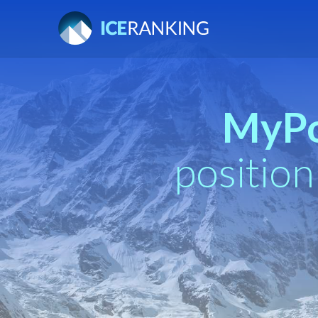
MyP
positio