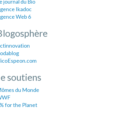
e journal du Bio
gence Ikadoc
gence Web 6
Blogosphère
ctinnovation
odablog
icoEspeon.com
Je soutiens
ômes du Monde
WWF
% for the Planet