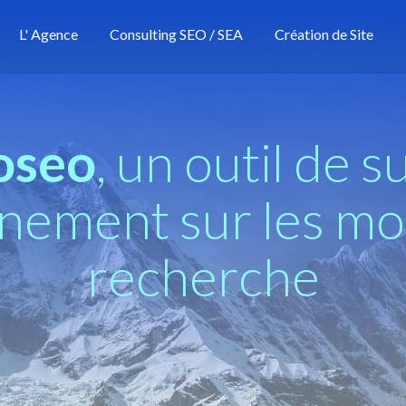
L' Agence
Consulting SEO / SEA
Création de Site
oseo
, un outil de s
nnement sur les mo
recherche